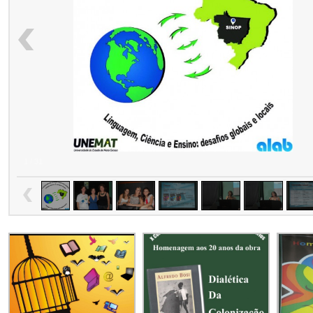
1
/
31